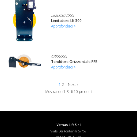
LIMLK30VIXXX
Limitatore LK 300
Approfondisci >
CPXXKXXX
Tenditore Orizzontale PFB
Approfondisci >
1
2
|
Next »
Mostrando 1-8 di 10 prodotti
Vemas Lift S.r.l
Viale Dei Fontanili 57/59