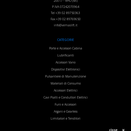
20017
-
RHO (MI)
P.IVA 07242070964
Tel
+39 02 89750363
Fax
+39 02 89769650
info@vemaslift.it
CATEGORIE
Porte e Accessori Cabina
Lubrificanti
Accessori Vano
Dispositivi Elettronici
Pulsantiere di Manutenzione
Materiali di Consumo
Accessori Elettrici
Cavi Piatti e Conduttori Elettrici
Funi e Accessori
Argani e Gearless
Limitatori e Tenditori
Inverter
close