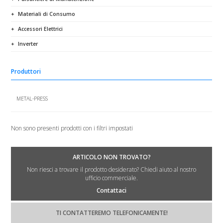
Materiali di Consumo
Accessori Elettrici
Inverter
Produttori
METAL-PRESS
Non sono presenti prodotti con i filtri impostati
ARTICOLO NON TROVATO?
Non riesci a trovare il prodotto desiderato? Chiedi aiuto al nostro
ufficio commerciale.
Contattaci
TI CONTATTEREMO TELEFONICAMENTE!