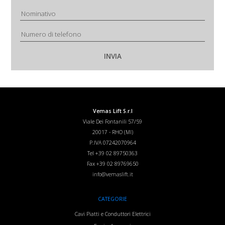
Vemas Lift S.r.l
Viale Dei Fontanili 57/59
20017
-
RHO (MI)
P.IVA 07242070964
Tel
+39 02 89750363
Fax
+39 02 89769650
info@vemaslift.it
CATEGORIE
Cavi Piatti e Conduttori Elettrici