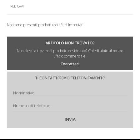
RED CAVI
Non sono presenti prodotti con i filtri impostati
ARTICOLO NON TROVATO?
Non riesci a trovare il prodotto desiderato? Chiedi aiuto al nostro
ufficio commerciale.
Contattaci
TI CONTATTEREMO TELEFONICAMENTE!