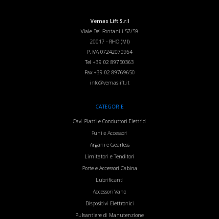
Vemas Lift S.r.l
Viale Dei Fontanili 57/59
20017
-
RHO (MI)
P.IVA 07242070964
Tel
+39 02 89750363
Fax
+39 02 89769650
info@vemaslift.it
CATEGORIE
Cavi Piatti e Conduttori Elettrici
Funi e Accessori
Argani e Gearless
Limitatori e Tenditori
Porte e Accessori Cabina
Lubrificanti
Accessori Vano
Dispositivi Elettronici
Pulsantiere di Manutenzione