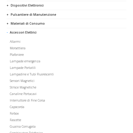
Dispositivi Elettronici
Pulsantiere di Manutenzione
Materiali di Consumo
Accessori Elettrici
Allarmi
Morsettiera
Plafoniere
Lampade emergenza
Lampade Portatili
Lampadine e Tubi Fluorescenti
Sensori Magnetici
Strisce Magnetiche
Canaline Portacavi
Interruttore di Fine Corsa
Capocorda
Forbox
Fascette
Guaina Corrugata