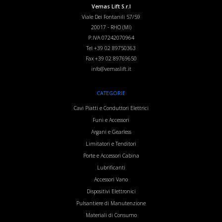
Vemas Lift S.r.l
Viale Dei Fontanili 57/59
20017
-
RHO (MI)
P.IVA 07242070964
Tel
+39 02 89750363
Fax
+39 02 89769650
info@vemaslift.it
CATEGORIE
Cavi Piatti e Conduttori Elettrici
Funi e Accessori
Argani e Gearless
Limitatori e Tenditori
Porte e Accessori Cabina
Lubrificanti
Accessori Vano
Dispositivi Elettronici
Pulsantiere di Manutenzione
Materiali di Consumo