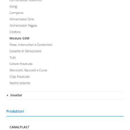
Combinatore Telefonico
Gong
Campana
Alimentatori Sirio
Alimentatori Pegaso
Citofono
Modulo GSM
Prese, Interruttori e Contenitori
Cassette di Derivazione
Tubi
Collare Fissatubo
Manicotti, Raccordi e Curve
Clips Fissatubo
Nastro Isolante
Inverter
Produttori
CANALPLAST