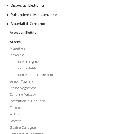
Dispositivi Elettronici
Pulsantiere di Manutenzione
Materiali di Consumo
Accessori Elettrici
Allarmi
Morsettiera
Plafoniere
Lampade emergenza
Lampade Portatili
Lampadine e Tubi Fluorescenti
Sensori Magnetici
Strisce Magnetiche
Canaline Portacavi
Interruttore di Fine Corsa
Capocorda
Forbox
Fascette
Guaina Corrugata