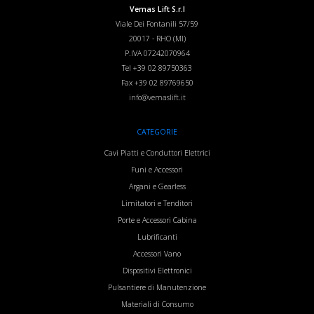
Vemas Lift S.r.l
Viale Dei Fontanili 57/59
20017
-
RHO (MI)
P.IVA 07242070964
Tel
+39 02 89750363
Fax
+39 02 89769650
info@vemaslift.it
CATEGORIE
Cavi Piatti e Conduttori Elettrici
Funi e Accessori
Argani e Gearless
Limitatori e Tenditori
Porte e Accessori Cabina
Lubrificanti
Accessori Vano
Dispositivi Elettronici
Pulsantiere di Manutenzione
Materiali di Consumo