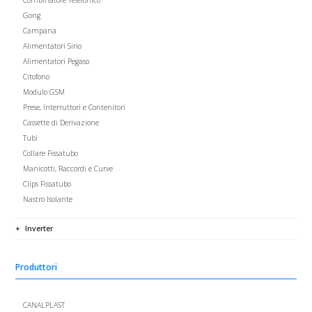
Combinatore Telefonico
Gong
Campana
Alimentatori Sirio
Alimentatori Pegaso
Citofono
Modulo GSM
Prese, Interruttori e Contenitori
Cassette di Derivazione
Tubi
Collare Fissatubo
Manicotti, Raccordi e Curve
Clips Fissatubo
Nastro Isolante
Inverter
Produttori
CANALPLAST