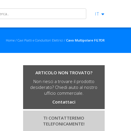
IT
Home
Cavi Piatti e Conduttori Elettrici
Cavo Multipolare FG7OR
ARTICOLO NON TROVATO?
Non riesci a trovare il prodotto
desiderato? Chiedi aiuto al nostro
ufficio commerciale.
Contattaci
TI CONTATTEREMO
TELEFONICAMENTE!