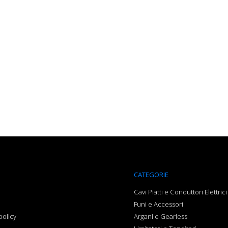
CATEGORIE
a
Cavi Piatti e Conduttori Elettrici
Funi e Accessori
policy
Argani e Gearless