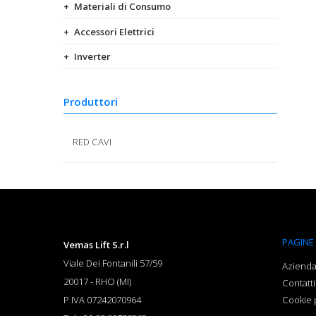
Materiali di Consumo
Accessori Elettrici
Inverter
Produttori
RED CAVI
PAGINE
Vemas Lift S.r.l
Viale Dei Fontanili 57/59
Aziend
20017
-
RHO (MI)
Contatti
P.IVA 07242070964
Cookie 