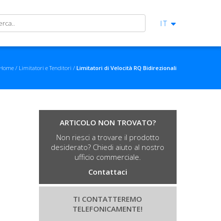
IT
Home
Limitatori e Tenditori
Limitatori di Velocità RQ Bidirezionali
ARTICOLO NON TROVATO?
Non riesci a trovare il prodotto
desiderato? Chiedi aiuto al nostro
ufficio commerciale.
Contattaci
TI CONTATTEREMO
TELEFONICAMENTE!