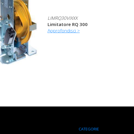
LIMRQ30VIXXX
Limitatore RQ 300
Approfondisci >
CATEGORIE