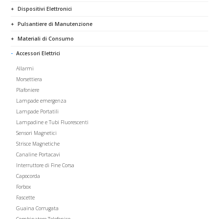
Dispositivi Elettronici
Pulsantiere di Manutenzione
Materiali di Consumo
Accessori Elettrici
Allarmi
Morsettiera
Plafoniere
Lampade emergenza
Lampade Portatili
Lampadine e Tubi Fluorescenti
Sensori Magnetici
Strisce Magnetiche
Canaline Portacavi
Interruttore di Fine Corsa
Capocorda
Forbox
Fascette
Guaina Corrugata