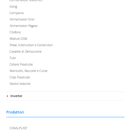
Combinatore Telefonico
Gong
Campana
Alimentatori Sirio
Alimentatori Pegaso
Citofono
Modulo GSM
Prese, Interruttori e Contenitori
Cassette di Derivazione
Tubi
Collare Fissatubo
Manicotti, Raccordi e Curve
Clips Fissatubo
Nastro Isolante
Inverter
Produttori
CANALPLAST