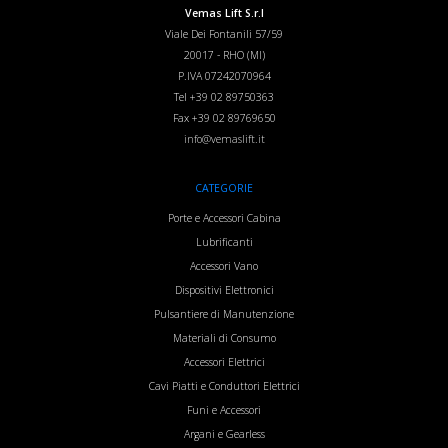
Vemas Lift S.r.l
Viale Dei Fontanili 57/59
20017
-
RHO (MI)
P.IVA 07242070964
Tel
+39 02 89750363
Fax
+39 02 89769650
info@vemaslift.it
CATEGORIE
Porte e Accessori Cabina
Lubrificanti
Accessori Vano
Dispositivi Elettronici
Pulsantiere di Manutenzione
Materiali di Consumo
Accessori Elettrici
Cavi Piatti e Conduttori Elettrici
Funi e Accessori
Argani e Gearless