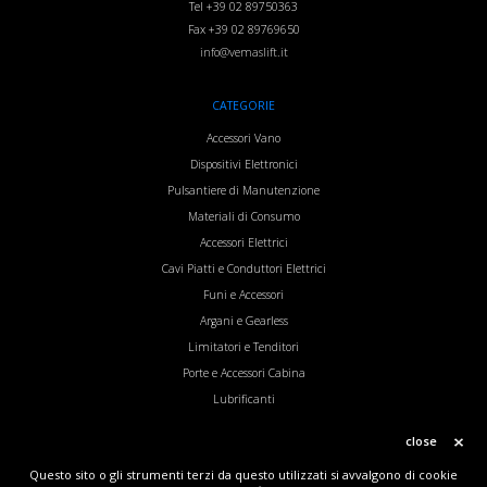
Tel
+39 02 89750363
Fax
+39 02 89769650
info@vemaslift.it
CATEGORIE
Accessori Vano
Dispositivi Elettronici
Pulsantiere di Manutenzione
Materiali di Consumo
Accessori Elettrici
Cavi Piatti e Conduttori Elettrici
Funi e Accessori
Argani e Gearless
Limitatori e Tenditori
Porte e Accessori Cabina
Lubrificanti
Inverter
close
Questo sito o gli strumenti terzi da questo utilizzati si avvalgono di cookie