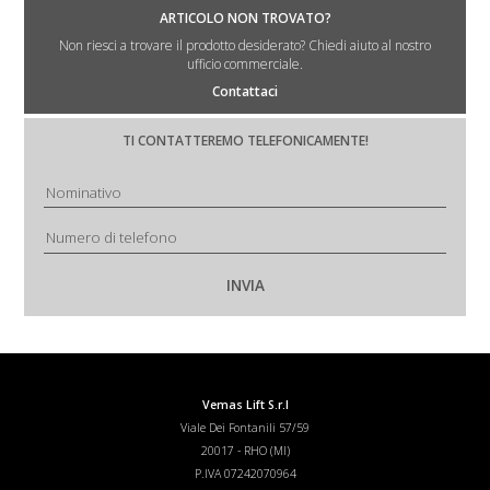
ARTICOLO NON TROVATO?
Non riesci a trovare il prodotto desiderato? Chiedi aiuto al nostro
ufficio commerciale.
Contattaci
TI CONTATTEREMO TELEFONICAMENTE!
Vemas Lift S.r.l
Viale Dei Fontanili 57/59
20017
-
RHO (MI)
P.IVA 07242070964