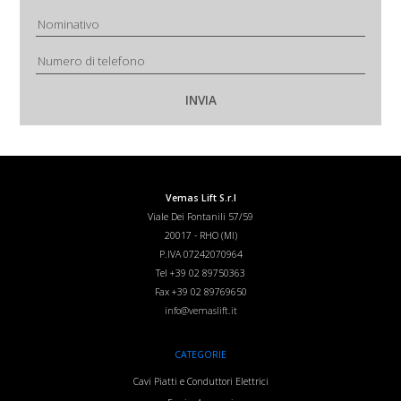
Vemas Lift S.r.l
Viale Dei Fontanili 57/59
20017
-
RHO (MI)
P.IVA 07242070964
Tel
+39 02 89750363
Fax
+39 02 89769650
info@vemaslift.it
CATEGORIE
Cavi Piatti e Conduttori Elettrici