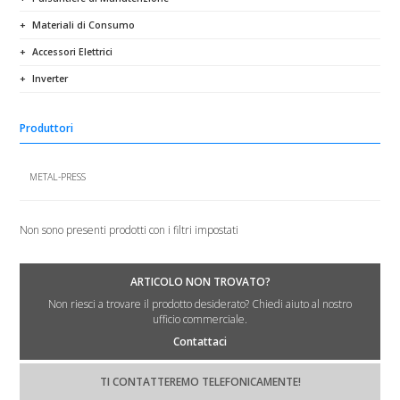
Materiali di Consumo
Accessori Elettrici
Inverter
Produttori
METAL-PRESS
Non sono presenti prodotti con i filtri impostati
ARTICOLO NON TROVATO?
Non riesci a trovare il prodotto desiderato? Chiedi aiuto al nostro
ufficio commerciale.
Contattaci
TI CONTATTEREMO TELEFONICAMENTE!