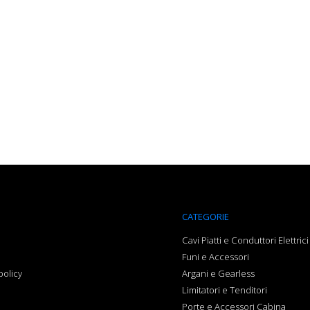
CATEGORIE
a
Cavi Piatti e Conduttori Elettrici
Funi e Accessori
policy
Argani e Gearless
Limitatori e Tenditori
Porte e Accessori Cabina