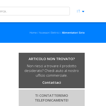
IT
Home
Accessori Elettrici
Alimentatori Sirio
ARTICOLO NON TROVATO?
Non riesci a trovare il prodotto
desiderato? Chiedi aiuto al nostro
ufficio commerciale.
Contattaci
TI CONTATTEREMO
TELEFONICAMENTE!