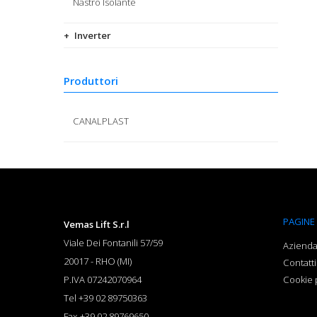
Nastro Isolante
Inverter
Produttori
CANALPLAST
PAGINE
Vemas Lift S.r.l
Viale Dei Fontanili 57/59
Aziend
20017
-
RHO (MI)
Contatti
P.IVA 07242070964
Cookie 
Tel
+39 02 89750363
Fax
+39 02 89769650