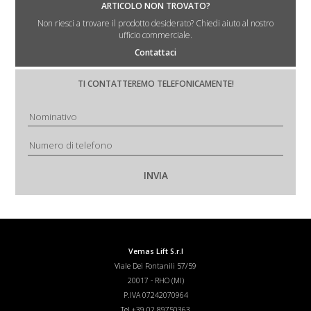
ARTICOLO NON TROVATO?
Non riesci a trovare il prodotto desiderato? Chiedi aiuto al nostro
ufficio commerciale.
Contattaci
TI CONTATTEREMO TELEFONICAMENTE!
Vemas Lift S.r.l
Viale Dei Fontanili 57/59
20017
-
RHO (MI)
P.IVA 07242070964
Tel
+39 02 89750363