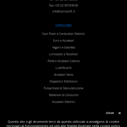
Fax
+39 02 89769650
info@vemaslift.it
CATEGORIE
Cavi Piatti e Conduttori Elettrici
Funi e Accessori
Argani e Gearless
Limitatori e Tenditori
Porte e Accessori Cabina
Lubrificanti
Accessori Vano
Dispositivi Elettronici
Pulsantiere di Manutenzione
Materiali di Consumo
Accessori Elettrici
Inverter
close
Questo sito o gli strumenti terzi da questo utilizzati si avvalgono di cookie
necessari al funzionamento ed utili alle finalità illustrate nella cookie policy.