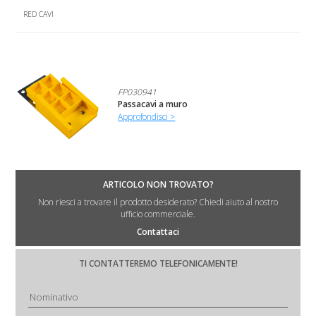
RED CAVI
FP030941
Passacavi a muro
Approfondisci >
ARTICOLO NON TROVATO?
Non riesci a trovare il prodotto desiderato? Chiedi aiuto al nostro
ufficio commerciale.
Contattaci
TI CONTATTEREMO TELEFONICAMENTE!