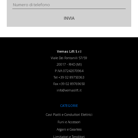
Vemas Lift S.r.l
Viale Dei Fontanili 57/59
20017
-
RHO (MI)
P.IVA 07242070964
Tel
+39 02 89750363
Fax
+39 02 89769650
info@vemaslift.it
CATEGORIE
Cavi Piatti e Conduttori Elettrici
Funi e Accessori
Argani e Gearless
Limitatori e Tenditori