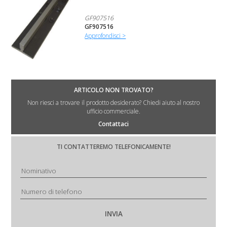
GF907516
GF907516
Approfondisci >
ARTICOLO NON TROVATO?
Non riesci a trovare il prodotto desiderato? Chiedi aiuto al nostro
ufficio commerciale.
Contattaci
TI CONTATTEREMO TELEFONICAMENTE!