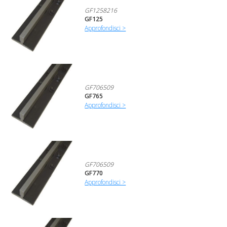
GF1258216
GF125
Approfondisci >
GF706509
GF765
Approfondisci >
GF706509
GF770
Approfondisci >