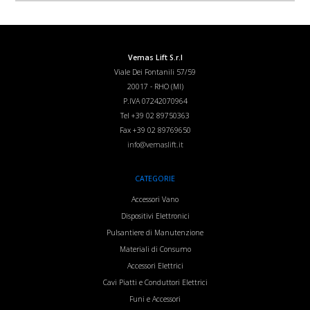
Vemas Lift S.r.l
Viale Dei Fontanili 57/59
20017
-
RHO (MI)
P.IVA 07242070964
Tel
+39 02 89750363
Fax
+39 02 89769650
info@vemaslift.it
CATEGORIE
Accessori Vano
Dispositivi Elettronici
Pulsantiere di Manutenzione
Materiali di Consumo
Accessori Elettrici
Cavi Piatti e Conduttori Elettrici
Funi e Accessori