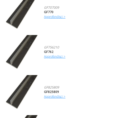
GF707009
GF770
Approfondisci >
GF756210
GF762
Approfondisci >
GF825809
GF825809
Approfondisci >