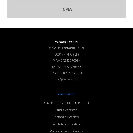
Vemas Lift S.r.l
Viale Dei Fontanili 57/59
20017
-
RHO (MI)
P.IVA 07242070964
Tel
+39 02 89750363
Fax
+39 02 89769650
info@vemaslift.it
CATEGORIE
Cavi Piatti e Conduttori Elettrici
Funi e Accessori
Argani e Gearless
Limitatori e Tenditori
Porte e Accessori Cabina